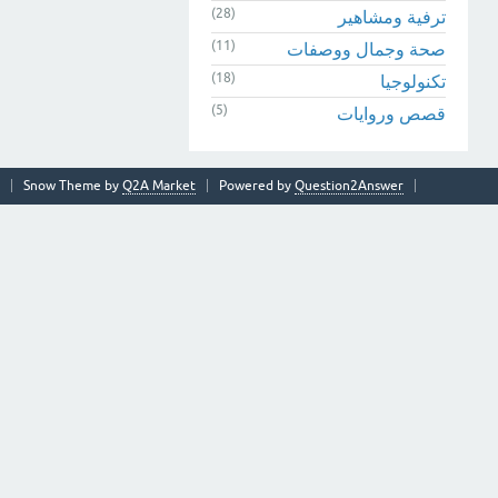
(28)
ترفية ومشاهير
(11)
صحة وجمال ووصفات
(18)
تكنولوجيا
(5)
قصص وروايات
Snow Theme by
Q2A Market
Powered by
Question2Answer