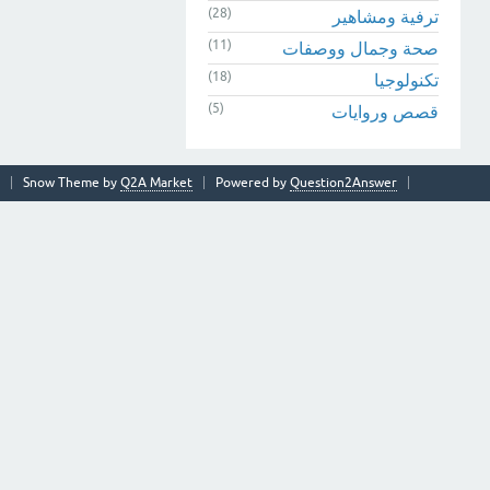
(28)
ترفية ومشاهير
(11)
صحة وجمال ووصفات
(18)
تكنولوجيا
(5)
قصص وروايات
Snow Theme by
Q2A Market
Powered by
Question2Answer