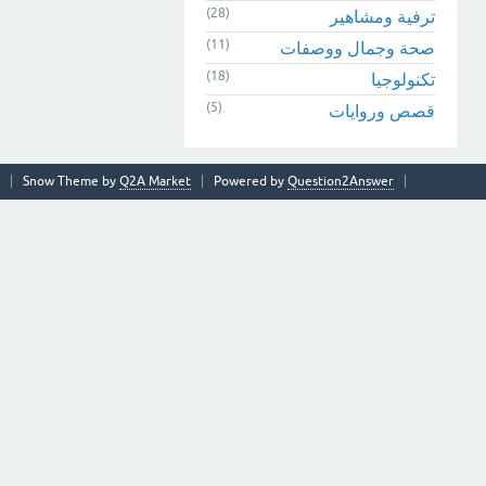
(28)
ترفية ومشاهير
(11)
صحة وجمال ووصفات
(18)
تكنولوجيا
(5)
قصص وروايات
Snow Theme by
Q2A Market
Powered by
Question2Answer