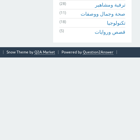
(28)
ترفية ومشاهير
(11)
صحة وجمال ووصفات
(18)
تكنولوجيا
(5)
قصص وروايات
Snow Theme by
Q2A Market
Powered by
Question2Answer