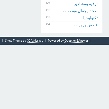
(28)
ترفية ومشاهير
(11)
صحة وجمال ووصفات
(18)
تكنولوجيا
(5)
قصص وروايات
Snow Theme by
Q2A Market
Powered by
Question2Answer