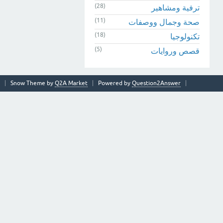
(28)
ترفية ومشاهير
(11)
صحة وجمال ووصفات
(18)
تكنولوجيا
(5)
قصص وروايات
Snow Theme by
Q2A Market
Powered by
Question2Answer